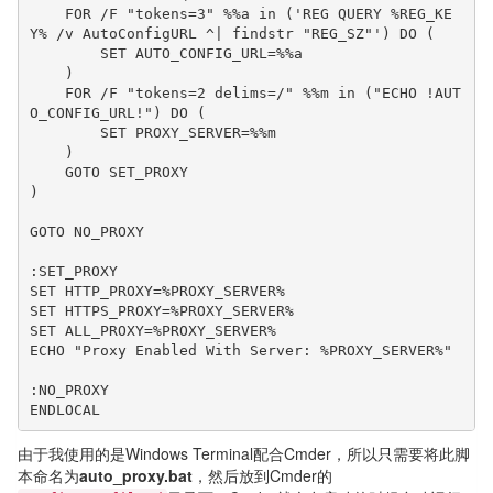
    FOR /F "tokens=3" %%a in ('REG QUERY %REG_KE
Y% /v AutoConfigURL ^| findstr "REG_SZ"') DO (

        SET AUTO_CONFIG_URL=%%a

    )

    FOR /F "tokens=2 delims=/" %%m in ("ECHO !AUT
O_CONFIG_URL!") DO (

        SET PROXY_SERVER=%%m

    )

    GOTO SET_PROXY

)

GOTO NO_PROXY

:SET_PROXY

SET HTTP_PROXY=%PROXY_SERVER%

SET HTTPS_PROXY=%PROXY_SERVER%

SET ALL_PROXY=%PROXY_SERVER%

ECHO "Proxy Enabled With Server: %PROXY_SERVER%"

:NO_PROXY

由于我使用的是Windows Terminal配合Cmder，所以只需要将此脚
本命名为
auto_proxy.bat
，然后放到Cmder的