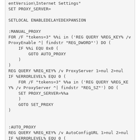
entVersion\Internet Settings"

SET PROXY_SERVER=

SETLOCAL ENABLEDELAYEDEXPANSION

:MANUAL_PROXY

FOR /F "tokens=3" %%i in ('REG QUERY %REG_KEY% /v 
ProxyEnable ^| findstr "REG_DWORD"') DO (

    IF %%i EQU 0x0 (

        GOTO AUTO_PROXY

    )

)

REG QUERY %REG_KEY% /v ProxyServer 1>nul 2>nul

IF %ERRORLEVEL% EQU 0 (

    FOR /F "tokens=3" %%a in ('REG QUERY %REG_KE
Y% /v ProxyServer ^| findstr "REG_SZ"') DO (

    SET PROXY_SERVER=%%a

    )

    GOTO SET_PROXY

)

:AUTO_PROXY

REG QUERY %REG_KEY% /v AutoConfigURL 1>nul 2>nul

IF %ERRORLEVEL% EQU 0 (
