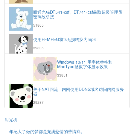
览
次
联通光猫DT541-csf、DT741-csf获取超级管理员
数:
密码改桥接
浏
51865
览
次
使用FFMPEG将ts无损转换为mp4
数:
浏
39835
览
次
Windows 10/11 用字体替换和
数:
MacType拯救字体显示效果
浏
33851
览
次
关于NAT回流 - 内网使用DDNS域名访问内网服务
数:
器
浏
29287
览
次
数:
时光机
年纪大了做的梦都是充满悲情的苦情戏。