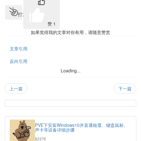
打赏
赞
1
如果觉得我的文章对你有用，请随意赞赏
文章引用
反向引用
Loading...
上一篇
下一篇
热
门
随
文
机
PVE下安装Windows10并直通核显、键盘鼠标、
章
文
声卡等设备详细步骤
章
浏
82376