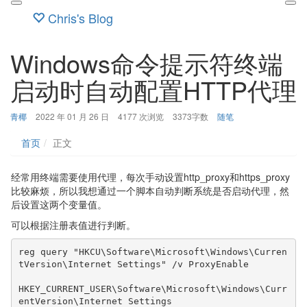
Chris's Blog
Windows命令提示符终端
启动时自动配置HTTP代理
博
发
分
青椰
2022 年 01 月 26 日
4177 次浏览
3373字数
随笔
主：
布
类：
时
首页
正文
间：
经常用终端需要使用代理，每次手动设置http_proxy和https_proxy
比较麻烦，所以我想通过一个脚本自动判断系统是否启动代理，然
后设置这两个变量值。
可以根据注册表值进行判断。
reg query "HKCU\Software\Microsoft\Windows\Curren
tVersion\Internet Settings" /v ProxyEnable

HKEY_CURRENT_USER\Software\Microsoft\Windows\Curr
entVersion\Internet Settings
