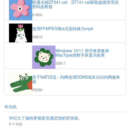
联通光猫DT541-csf、DT741-csf获取超级管理员
数:
密码改桥接
浏
51850
览
次
使用FFMPEG将ts无损转换为mp4
数:
浏
39819
览
次
Windows 10/11 用字体替换和
数:
MacType拯救字体显示效果
浏
33817
览
次
关于NAT回流 - 内网使用DDNS域名访问内网服务
数:
器
浏
29266
览
次
数:
时光机
年纪大了做的梦都是充满悲情的苦情戏。
9 个月前