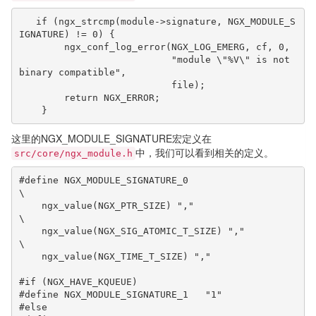
   if (ngx_strcmp(module->signature, NGX_MODULE_S
IGNATURE) != 0) {

        ngx_conf_log_error(NGX_LOG_EMERG, cf, 0,

                           "module \"%V\" is not 
binary compatible",

                           file);

        return NGX_ERROR;

    }
这里的NGX_MODULE_SIGNATURE宏定义在
中，我们可以看到相关的定义。
src/core/ngx_module.h
#define NGX_MODULE_SIGNATURE_0                                                
\

    ngx_value(NGX_PTR_SIZE) ","                                               
\

    ngx_value(NGX_SIG_ATOMIC_T_SIZE) ","                                      
\

    ngx_value(NGX_TIME_T_SIZE) ","

#if (NGX_HAVE_KQUEUE)

#define NGX_MODULE_SIGNATURE_1   "1"

#else
