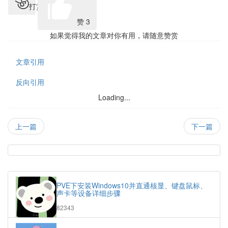
打赏
赞
3
如果觉得我的文章对你有用，请随意赞赏
文章引用
反向引用
Loading...
上一篇
下一篇
热
门
随
文
机
PVE下安装Windows10并直通核显、键盘鼠标、
章
文
声卡等设备详细步骤
章
浏
82343
览
次