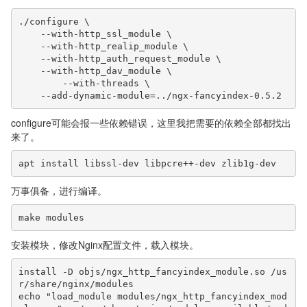
./configure \

    --with-http_ssl_module \

    --with-http_realip_module \

    --with-http_auth_request_module \

    --with-http_dav_module \

        --with-threads \

    --add-dynamic-module=../ngx-fancyindex-0.5.2
configure可能会报一些依赖错误，这里我把需要的依赖全部都找出
来了。
apt install libssl-dev libpcre++-dev zlib1g-dev
万事俱备，进行编译。
make modules
安装模块，修改Nginx配置文件，载入模块。
install -D objs/ngx_http_fancyindex_module.so /us
r/share/nginx/modules

echo "load_module modules/ngx_http_fancyindex_mod