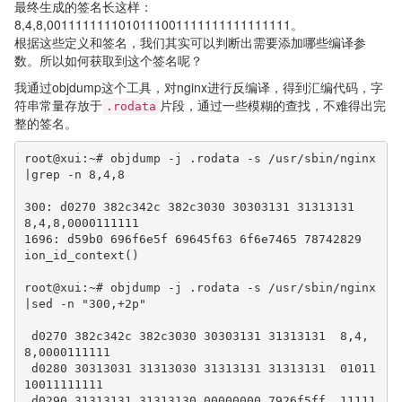
最终生成的签名长这样：
8,4,8,0011111111010111001111111111111111。
根据这些定义和签名，我们其实可以判断出需要添加哪些编译参
数。所以如何获取到这个签名呢？
我通过objdump这个工具，对nginx进行反编译，得到汇编代码，字
符串常量存放于
片段，通过一些模糊的查找，不难得出完
.rodata
整的签名。
root@xui:~# objdump -j .rodata -s /usr/sbin/nginx 
|grep -n 8,4,8

300: d0270 382c342c 382c3030 30303131 31313131  
8,4,8,0000111111

1696: d59b0 696f6e5f 69645f63 6f6e7465 78742829  
ion_id_context()

root@xui:~# objdump -j .rodata -s /usr/sbin/nginx 
|sed -n "300,+2p"

 d0270 382c342c 382c3030 30303131 31313131  8,4,
8,0000111111

 d0280 30313031 31313030 31313131 31313131  01011
10011111111

 d0290 31313131 31313130 00000000 7926f5ff  11111