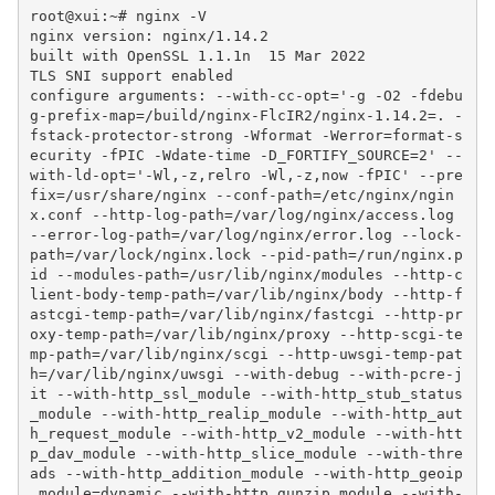
root@xui:~# nginx -V

nginx version: nginx/1.14.2

built with OpenSSL 1.1.1n  15 Mar 2022

TLS SNI support enabled

configure arguments: --with-cc-opt='-g -O2 -fdebu
g-prefix-map=/build/nginx-FlcIR2/nginx-1.14.2=. -
fstack-protector-strong -Wformat -Werror=format-s
ecurity -fPIC -Wdate-time -D_FORTIFY_SOURCE=2' --
with-ld-opt='-Wl,-z,relro -Wl,-z,now -fPIC' --pre
fix=/usr/share/nginx --conf-path=/etc/nginx/ngin
x.conf --http-log-path=/var/log/nginx/access.log 
--error-log-path=/var/log/nginx/error.log --lock-
path=/var/lock/nginx.lock --pid-path=/run/nginx.p
id --modules-path=/usr/lib/nginx/modules --http-c
lient-body-temp-path=/var/lib/nginx/body --http-f
astcgi-temp-path=/var/lib/nginx/fastcgi --http-pr
oxy-temp-path=/var/lib/nginx/proxy --http-scgi-te
mp-path=/var/lib/nginx/scgi --http-uwsgi-temp-pat
h=/var/lib/nginx/uwsgi --with-debug --with-pcre-j
it --with-http_ssl_module --with-http_stub_status
_module --with-http_realip_module --with-http_aut
h_request_module --with-http_v2_module --with-htt
p_dav_module --with-http_slice_module --with-thre
ads --with-http_addition_module --with-http_geoip
_module=dynamic --with-http_gunzip_module --with-