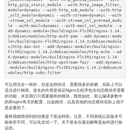
http_gzip_static_module --with-http_image_filter_
module=dynamic --with-http_sub_module --with-http
_xslt_module=dynamic --with-stream=dynamic --with
-stream_ssl_module --with-stream_ssl_preread_modu
le --with-mail=dynamic --with-mail_ssl_module --a
dd-dynamic-module=/build/nginx-FlcIR2/nginx-1.14.
2/debian/modules/http-auth-pam --add-dynamic-modu
le=/build/nginx-FlcIR2/nginx-1.14.2/debian/module
s/http-dav-ext --add-dynamic-module=/build/nginx-
FlcIR2/nginx-1.14.2/debian/modules/http-echo --ad
d-dynamic-module=/build/nginx-FlcIR2/nginx-1.14.
2/debian/modules/http-upstream-fair --add-dynamic
-module=/build/nginx-FlcIR2/nginx-1.14.2/debian/m
odules/http-subs-filter
可以用完全一样的，但是这样的话，需要很多的依赖，实际上可以
适当进行精简。签名的作用是保证Nginx主程序包含动态模块所需要
的功能，并且我们只需要最终的模块，既然如此，那么编译参数中
的和nginx有关的配置，比如路径，以及其他的动态模块实际上就不
是必要的了。
最终我精简得到的结果是下面这样的。注意，不同系统以及版本可
能有所不同，可以先尝试一下。关于签名在最后解释是如何进行验
证的。