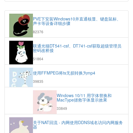
热
门
随
文
机
PVE下安装Windows10并直通核显、键盘鼠标、
章
文
声卡等设备详细步骤
章
浏
82376
览
次
联通光猫DT541-csf、DT741-csf获取超级管理员
数:
密码改桥接
浏
51864
览
次
使用FFMPEG将ts无损转换为mp4
数:
浏
39835
览
次
Windows 10/11 用字体替换和
数:
MacType拯救字体显示效果
浏
33849
览
次
关于NAT回流 - 内网使用DDNS域名访问内网服务
数:
器