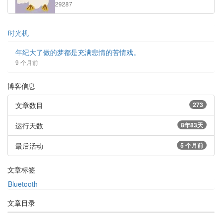
浏
29287
览
次
数:
时光机
年纪大了做的梦都是充满悲情的苦情戏。
9 个月前
博客信息
文章数目
273
运行天数
8年83天
最后活动
5 个月前
文章标签
Bluetooth
文章目录