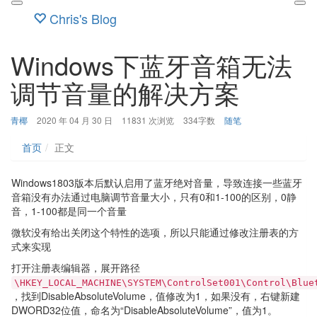
Chris's Blog
Windows下蓝牙音箱无法
调节音量的解决方案
博
发
分
青椰
2020 年 04 月 30 日
11831 次浏览
334字数
随笔
主：
布
类：
时
首页
正文
间：
Windows1803版本后默认启用了蓝牙绝对音量，导致连接一些蓝牙
音箱没有办法通过电脑调节音量大小，只有0和1-100的区别，0静
音，1-100都是同一个音量
微软没有给出关闭这个特性的选项，所以只能通过修改注册表的方
式来实现
打开注册表编辑器，展开路径
\HKEY_LOCAL_MACHINE\SYSTEM\ControlSet001\Control\Blue
，找到DisableAbsoluteVolume，值修改为1，如果没有，右键新建
DWORD32位值，命名为“DisableAbsoluteVolume”，值为1。