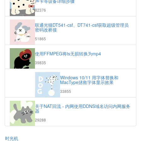
声卡等设备详细步骤
章
浏
82376
览
次
联通光猫DT541-csf、DT741-csf获取超级管理员
数:
密码改桥接
浏
51865
览
次
使用FFMPEG将ts无损转换为mp4
数:
浏
39835
览
次
Windows 10/11 用字体替换和
数:
MacType拯救字体显示效果
浏
33855
览
次
关于NAT回流 - 内网使用DDNS域名访问内网服务
数:
器
浏
29288
览
次
数:
时光机