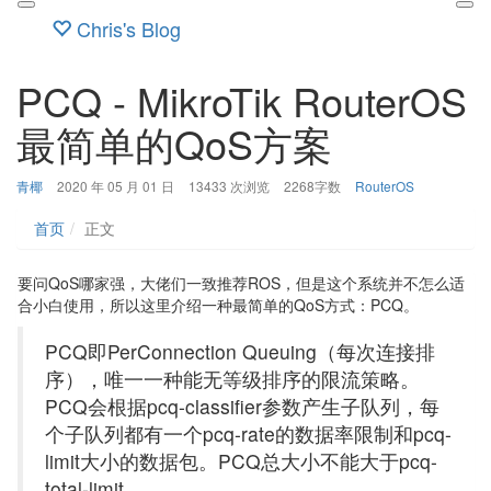
Chris's Blog
PCQ - MikroTik RouterOS
最简单的QoS方案
博
发
分
青椰
2020 年 05 月 01 日
13433 次浏览
2268字数
RouterOS
主：
布
类：
时
首页
正文
间：
要问QoS哪家强，大佬们一致推荐ROS，但是这个系统并不怎么适
合小白使用，所以这里介绍一种最简单的QoS方式：PCQ。
PCQ即PerConnection Queuing（每次连接排
序），唯一一种能无等级排序的限流策略。
PCQ会根据pcq-classifier参数产生子队列，每
个子队列都有一个pcq-rate的数据率限制和pcq-
limit大小的数据包。PCQ总大小不能大于pcq-
total-limit