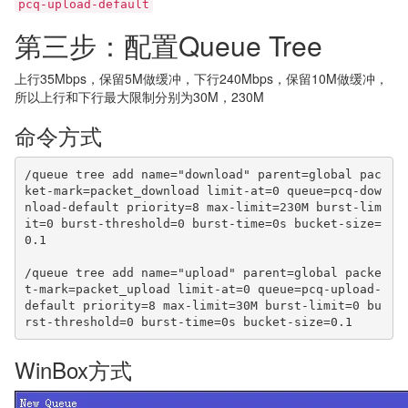
pcq-upload-default
第三步：配置Queue Tree
上行35Mbps，保留5M做缓冲，下行240Mbps，保留10M做缓冲，
所以上行和下行最大限制分别为30M，230M
命令方式
/queue tree add name="download" parent=global pac
ket-mark=packet_download limit-at=0 queue=pcq-dow
nload-default priority=8 max-limit=230M burst-lim
it=0 burst-threshold=0 burst-time=0s bucket-size=
0.1

/queue tree add name="upload" parent=global packe
t-mark=packet_upload limit-at=0 queue=pcq-upload-
default priority=8 max-limit=30M burst-limit=0 bu
rst-threshold=0 burst-time=0s bucket-size=0.1
WinBox方式