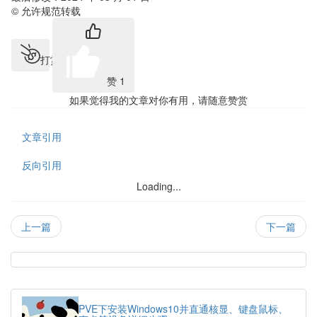
© 允许规范转载
打赏
赞
1
如果觉得我的文章对你有用，请随意赞赏
文章引用
反向引用
Loading...
上一篇
下一篇
热
门
随
文
机
PVE下安装Windows10并直通核显、键盘鼠标、
章
文