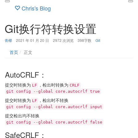
Chris's Blog
Git换行符转换设置
博
发
分
青椰
2021 年 01 月 20 日
2972 次浏览
398字数
Git
主：
布
类：
时
首页
正文
间：
AutoCRLF：
提交时转换为
，检出时转换为
LF
CRLF
git config --global core.autocrlf true
提交时转换为
，检出时不转换
LF
git config --global core.autocrlf input
提交检出均不转换
git config --global core.autocrlf false
SafeCRLF：