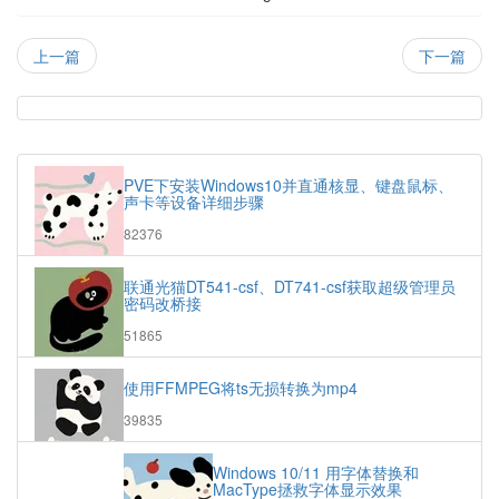
上一篇
下一篇
热
门
随
文
机
PVE下安装Windows10并直通核显、键盘鼠标、
章
文
声卡等设备详细步骤
章
浏
82376
览
次
联通光猫DT541-csf、DT741-csf获取超级管理员
数:
密码改桥接
浏
51865
览
次
使用FFMPEG将ts无损转换为mp4
数:
浏
39835
览
次
Windows 10/11 用字体替换和
数:
MacType拯救字体显示效果