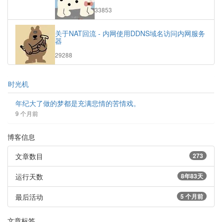
浏
33853
览
次
关于NAT回流 - 内网使用DDNS域名访问内网服务
数:
器
浏
29288
览
次
数:
时光机
年纪大了做的梦都是充满悲情的苦情戏。
9 个月前
博客信息
文章数目
273
运行天数
8年83天
最后活动
5 个月前
文章标签