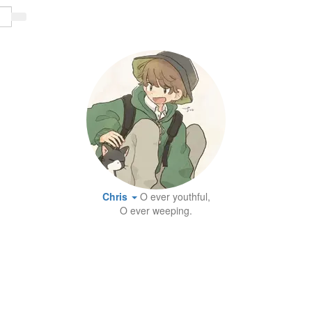
Chris
O ever youthful,
O ever weeping.