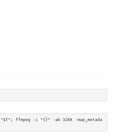
 "$T"; ffmpeg -i "{}" -ab 320k -map_metada