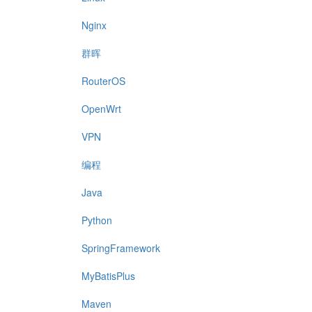
Nginx
群晖
RouterOS
OpenWrt
VPN
编程
Java
Python
SpringFramework
MyBatisPlus
Maven