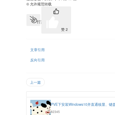
© 允许规范转载
打赏
赞
2
文章引用
反向引用
上一篇
热
门
PVE下安装Windows10并直通核显
文
浏
82345
章