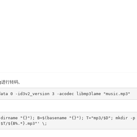
g进行转码。
data 0 -id3v2_version 3 -acodec libmp3lame "music.mp3"
(dirname "{}"); B=$(basename "{}"); T="mp3/$D"; mkdir -p
"$T/${B%.*}.mp3"' \;