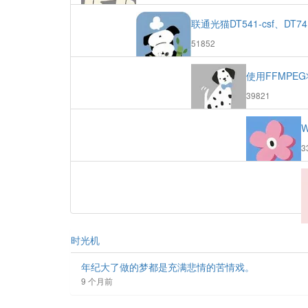
览
次
联通光猫DT541-csf、DT
数:
浏
51852
览
次
使用FFMPEG
数:
浏
39821
览
次
数:
3
数
时光机
年纪大了做的梦都是充满悲情的苦情戏。
9 个月前