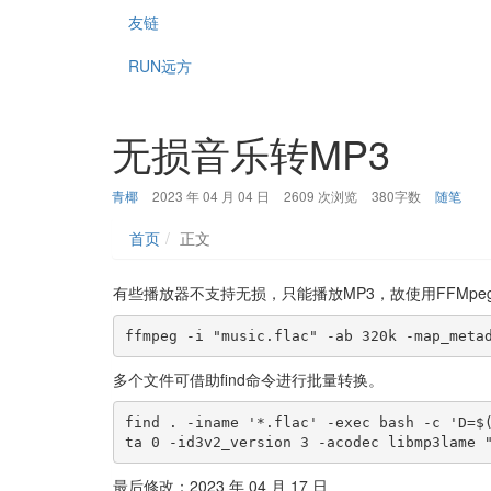
友链
RUN远方
无损音乐转MP3
博
发
分
青椰
2023 年 04 月 04 日
2609 次浏览
380字数
随笔
主：
布
类：
时
首页
正文
间：
有些播放器不支持无损，只能播放MP3，故使用FFMpe
ffmpeg -i "music.flac" -ab 320k -map_meta
多个文件可借助find命令进行批量转换。
find . -iname '*.flac' -exec bash -c 'D=$
ta 0 -id3v2_version 3 -acodec libmp3lame 
最后修改：2023 年 04 月 17 日