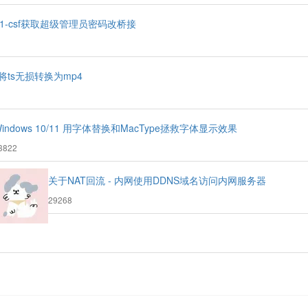
741-csf获取超级管理员密码改桥接
将ts无损转换为mp4
Windows 10/11 用字体替换和MacType拯救字体显示效果
浏
3822
览
次
关于NAT回流 - 内网使用DDNS域名访问内网服务器
:
浏
29268
览
次
数: