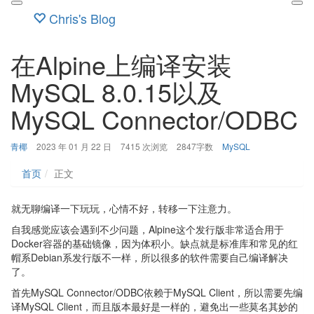
Chris's Blog
在Alpine上编译安装
MySQL 8.0.15以及
MySQL Connector/ODBC
博
发
分
青椰
2023 年 01 月 22 日
7415 次浏览
2847字数
MySQL
主：
布
类：
时
首页
正文
间：
就无聊编译一下玩玩，心情不好，转移一下注意力。
自我感觉应该会遇到不少问题，Alpine这个发行版非常适合用于
Docker容器的基础镜像，因为体积小。缺点就是标准库和常见的红
帽系Debian系发行版不一样，所以很多的软件需要自己编译解决
了。
首先MySQL Connector/ODBC依赖于MySQL Client，所以需要先编
译MySQL Client，而且版本最好是一样的，避免出一些莫名其妙的