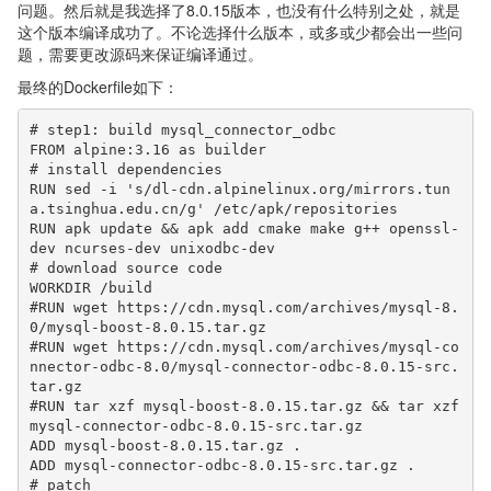
问题。然后就是我选择了8.0.15版本，也没有什么特别之处，就是
这个版本编译成功了。不论选择什么版本，或多或少都会出一些问
题，需要更改源码来保证编译通过。
最终的Dockerfile如下：
# step1: build mysql_connector_odbc

FROM alpine:3.16 as builder

# install dependencies

RUN sed -i 's/dl-cdn.alpinelinux.org/mirrors.tun
a.tsinghua.edu.cn/g' /etc/apk/repositories

RUN apk update && apk add cmake make g++ openssl-
dev ncurses-dev unixodbc-dev

# download source code

WORKDIR /build

#RUN wget https://cdn.mysql.com/archives/mysql-8.
0/mysql-boost-8.0.15.tar.gz

#RUN wget https://cdn.mysql.com/archives/mysql-co
nnector-odbc-8.0/mysql-connector-odbc-8.0.15-src.
tar.gz

#RUN tar xzf mysql-boost-8.0.15.tar.gz && tar xzf 
mysql-connector-odbc-8.0.15-src.tar.gz

ADD mysql-boost-8.0.15.tar.gz .

ADD mysql-connector-odbc-8.0.15-src.tar.gz .

# patch
