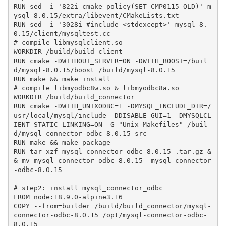
RUN sed -i '822i cmake_policy(SET CMP0115 OLD)' m
ysql-8.0.15/extra/libevent/CMakeLists.txt

RUN sed -i '3028i #include <stdexcept>' mysql-8.
0.15/client/mysqltest.cc

# compile libmysqlclient.so

WORKDIR /build/build_client

RUN cmake -DWITHOUT_SERVER=ON -DWITH_BOOST=/buil
d/mysql-8.0.15/boost /build/mysql-8.0.15

RUN make && make install

# compile libmyodbc8w.so & libmyodbc8a.so

WORKDIR /build/build_connector

RUN cmake -DWITH_UNIXODBC=1 -DMYSQL_INCLUDE_DIR=/
usr/local/mysql/include -DDISABLE_GUI=1 -DMYSQLCL
IENT_STATIC_LINKING=ON -G "Unix Makefiles" /buil
d/mysql-connector-odbc-8.0.15-src

RUN make && make package

RUN tar xzf mysql-connector-odbc-8.0.15-.tar.gz &
& mv mysql-connector-odbc-8.0.15- mysql-connector
-odbc-8.0.15

# step2: install mysql_connector_odbc

FROM node:18.9.0-alpine3.16

COPY --from=builder /build/build_connector/mysql-
connector-odbc-8.0.15 /opt/mysql-connector-odbc-
8.0.15
