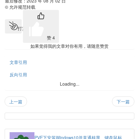
最后修改：2023 年 08 月 02 日
© 允许规范转载
打赏
赞
4
如果觉得我的文章对你有用，请随意赞赏
文章引用
反向引用
Loading...
上一篇
下一篇
热
门
随
文
机
PVE下安装Windows10并直通核显、键盘鼠标、
章