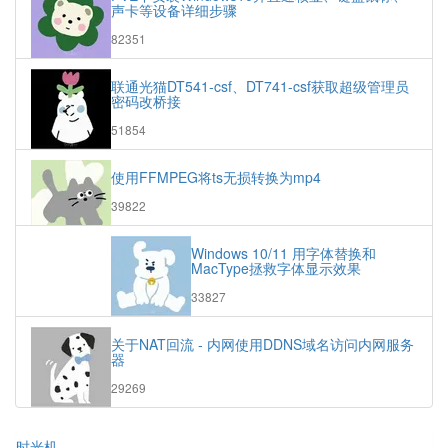
文
声卡等设备详细步骤
章
浏
82351
览
次
联通光猫DT541-csf、DT741-csf获取超级管理员
数:
密码改桥接
浏
51854
览
次
使用FFMPEG将ts无损转换为mp4
数:
浏
39822
览
次
Windows 10/11 用字体替换和
数:
MacType拯救字体显示效果
浏
33827
览
次
关于NAT回流 - 内网使用DDNS域名访问内网服务
数:
器
浏
29269
览
次
数:
时光机