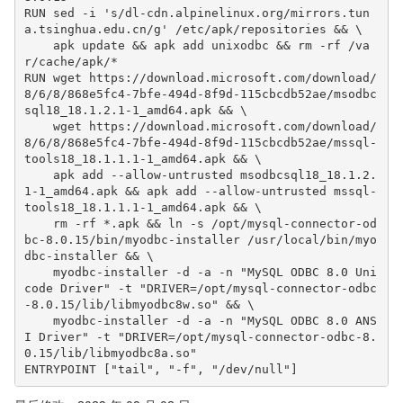
RUN sed -i 's/dl-cdn.alpinelinux.org/mirrors.tun
a.tsinghua.edu.cn/g' /etc/apk/repositories && \

    apk update && apk add unixodbc && rm -rf /va
r/cache/apk/*

RUN wget https://download.microsoft.com/download/
8/6/8/868e5fc4-7bfe-494d-8f9d-115cbcdb52ae/msodbc
sql18_18.1.2.1-1_amd64.apk && \

    wget https://download.microsoft.com/download/
8/6/8/868e5fc4-7bfe-494d-8f9d-115cbcdb52ae/mssql-
tools18_18.1.1.1-1_amd64.apk && \

    apk add --allow-untrusted msodbcsql18_18.1.2.
1-1_amd64.apk && apk add --allow-untrusted mssql-
tools18_18.1.1.1-1_amd64.apk && \

    rm -rf *.apk && ln -s /opt/mysql-connector-od
bc-8.0.15/bin/myodbc-installer /usr/local/bin/myo
dbc-installer && \

    myodbc-installer -d -a -n "MySQL ODBC 8.0 Uni
code Driver" -t "DRIVER=/opt/mysql-connector-odbc
-8.0.15/lib/libmyodbc8w.so" && \

    myodbc-installer -d -a -n "MySQL ODBC 8.0 ANS
I Driver" -t "DRIVER=/opt/mysql-connector-odbc-8.
0.15/lib/libmyodbc8a.so"

ENTRYPOINT ["tail", "-f", "/dev/null"]