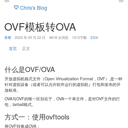
Chris's Blog
OVF模板转OVA
博
发
分
青椰
2023 年 05 月 22 日
4818 次浏览
1012字数
ESXi
主：
布
类：
时
首页
正文
间：
什么是OVF/OVA
开放虚拟机格式文件（Open Virtualization Format，OVF）,是一种
针对虚拟设备（或者可以允许软件运行的虚拟机）打包和发布的开
放标准。
OVA与OVF的唯一区别在于，OVA一个单文件，是对OVF文件的打
包，tarball格式。
方式一：使用ovftools
将OVF转换成OVA：