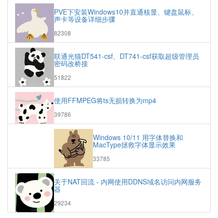
文
机
PVE下安装Windows10并直通核显、键盘鼠标、
章
文
声卡等设备详细步骤
章
浏
82308
览
次
联通光猫DT541-csf、DT741-csf获取超级管理员
数:
密码改桥接
浏
51822
览
次
使用FFMPEG将ts无损转换为mp4
数:
浏
39786
览
次
Windows 10/11 用字体替换和
数:
MacType拯救字体显示效果
浏
33785
览
次
关于NAT回流 - 内网使用DDNS域名访问内网服务
数:
器
浏
29234
览
次