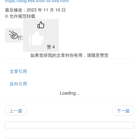
https://blog.k8s.li/ovf-to-ova.html
最后修改：2023 年 11 月 10 日
© 允许规范转载
打赏
赞
4
如果觉得我的文章对你有用，请随意赞赏
文章引用
反向引用
Loading...
上一篇
下一篇
热
门
随