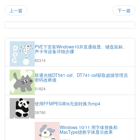
上一篇
下一篇
热
门
随
文
机
PVE下安装Windows10并直通核显、键盘鼠标、
章
文
声卡等设备详细步骤
章
浏
82314
览
次
联通光猫DT541-csf、DT741-csf获取超级管理员
数:
密码改桥接
浏
51824
览
次
使用FFMPEG将ts无损转换为mp4
数:
浏
39790
览
次
Windows 10/11 用字体替换和
数:
MacType拯救字体显示效果
浏