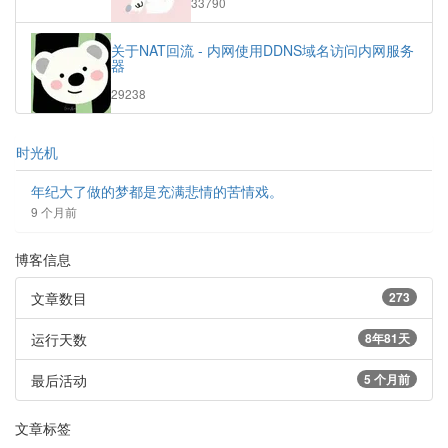
33790
览
次
关于NAT回流 - 内网使用DDNS域名访问内网服务
数:
器
浏
29238
览
次
数:
时光机
年纪大了做的梦都是充满悲情的苦情戏。
9 个月前
博客信息
文章数目
273
运行天数
8年81天
最后活动
5 个月前
文章标签