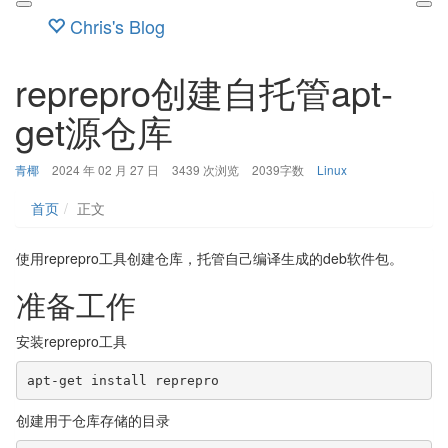
Chris's Blog
reprepro创建自托管apt-
get源仓库
博
发
分
青椰
2024 年 02 月 27 日
3439 次浏览
2039字数
Linux
主：
布
类：
时
首页
正文
间：
使用reprepro工具创建仓库，托管自己编译生成的deb软件包。
准备工作
安装reprepro工具
apt-get install reprepro
创建用于仓库存储的目录