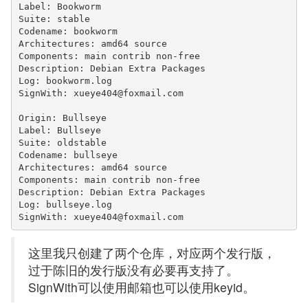
Label: Bookworm

Suite: stable

Codename: bookworm

Architectures: amd64 source

Components: main contrib non-free

Description: Debian Extra Packages

Log: bookworm.log

SignWith: xueye404@foxmail.com

Origin: Bullseye

Label: Bullseye

Suite: oldstable

Codename: bullseye

Architectures: amd64 source

Components: main contrib non-free

Description: Debian Extra Packages

Log: bullseye.log

SignWith: xueye404@foxmail.com
这里我只创建了两个仓库，对应两个发行版，
过于陈旧的发行版没有必要再支持了。
SignWith可以使用邮箱也可以使用keyid。