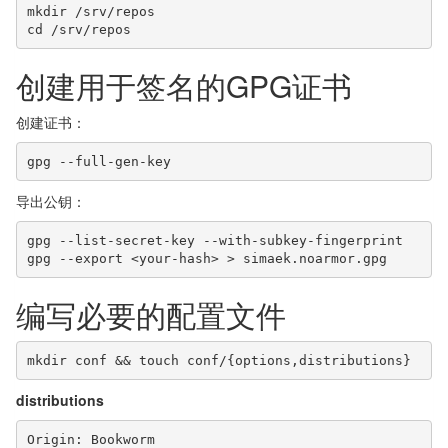
mkdir /srv/repos

cd /srv/repos
创建用于签名的GPG证书
创建证书：
gpg --full-gen-key
导出公钥：
gpg --list-secret-key --with-subkey-fingerprint

gpg --export <your-hash> > simaek.noarmor.gpg
编写必要的配置文件
mkdir conf && touch conf/{options,distributions}
distributions
Origin: Bookworm
