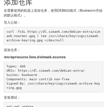
添加仓库
在需要使用的机器上添加仓库，使用DEB822格式（Bookworm开始
的默认格式）。
导入公钥：
curl -fsSL https://dl.simaek.com/debian-extra/sim
aek.noarmor.gpg | tee /usr/share/keyrings/simaek-
添加仓库：
/etc/apt/source.lists.d/simaek.sources
Types: deb

URIs: https://dl.simaek.com/debian-extra/

Suites: bookworm

Components: main contrib non-free

Signed-By: /usr/share/keyrings/simaek-archive-key
ring.gpg
安装测试：
apt-get update
